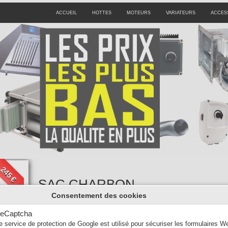
ACCUEIL
HOTTES
MOTEURS
VARIATEURS
ACCES
245 €
SAC CHARBON
Consentement des cookies
ACTIF 25 Kg
eCaptcha
245,00 €
299,00 €
e service de protection de Google est utilisé pour sécuriser les formulaires W