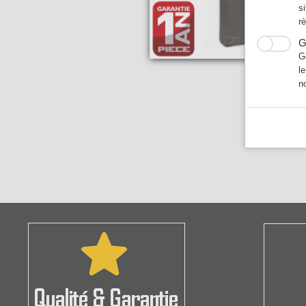
s
r
G
G
l
n