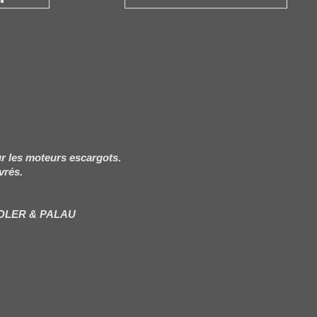
r les moteurs escargots.
vrés.
s
SOLER & PALAU