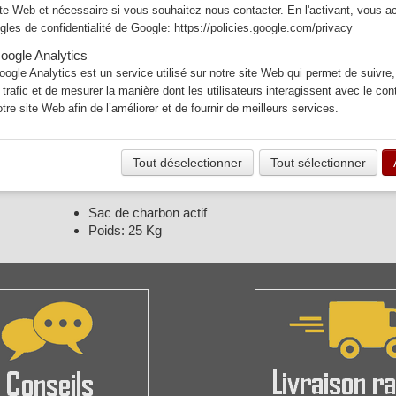
ite Web et nécessaire si vous souhaitez nous contacter. En l'activant, vous a
SAC25KG
Expédié dans les 15 jours
ègles de confidentialité de Google:
https://policies.google.com/privacy
Quantité
oogle Analytics
oogle Analytics est un service utilisé sur notre site Web qui permet de suivre,
−
+
e trafic et de mesurer la manière dont les utilisateurs interagissent avec le co
otre site Web afin de l’améliorer et de fournir de meilleurs services.
Ajouter au panier
Tout déselectionner
Tout sélectionner
Voir mon panier
Sac de charbon actif
Poids: 25 Kg