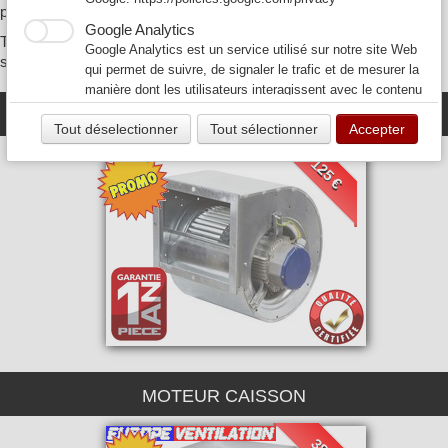
pour la France et la Corse (Hors DOM-TOM)
Google Analytics
Tous nos moteurs de hotte de cuisine professionnelle de restaurant
Google Analytics est un service utilisé sur notre site Web
sont garantis 1 an pièce.
qui permet de suivre, de signaler le trafic et de mesurer la
manière dont les utilisateurs interagissent avec le contenu
de notre site Web afin de l’améliorer et de fournir de
MOTEUR ESCARGOT
Tout déselectionner
Tout sélectionner
Accepter
meilleurs services.
125 €
MOTEUR CAISSON