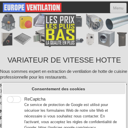
Menu
ACCUEIL
HOTTES
MOTEURS
VARIATEURS
VARIATEUR DE VITESSE HOTTE
ACCESSOIRES
Nous sommes expert en extraction de ventilation de hotte de cuisine
FILTRES
professionnelle pour les restaurants.
Nous proposons à la vente tout type de moteur: Moteur escargot 7/7
CONTACT
Consentement des cookies
7/9 9/9 10/10, Moteur caisson, Moteur tourelle, les variateurs de
hotte, ainsi que les hottes professionnelles de restaurant et les
ReCaptcha
0
caissons anti-odeurs au charbon actif.
Ce service de protection de Google est utilisé pour
sécuriser les formulaires Web de notre site Web et
Nos prix sont parmis les plus bas de France et nous livrons
nécessaire si vous souhaitez nous contacter. En
partout en France.
l'activant, vous acceptez les règles de confidentialité de
Expedition sous 24H après encaissement et à partir de 30 euros
Google:
https://policies.google.com/privacy