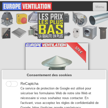
Menu
ACCUEIL
HOTTES
MOTEURS
VARIATEURS
120 €
ACCESSOIRES
FILTRES
CONTACT
Consentement des cookies
ReCaptcha
0
Ce service de protection de Google est utilisé pour
sécuriser les formulaires Web de notre site Web et
nécessaire si vous souhaitez nous contacter. En
CHAPEAU CHINOIS
l'activant, vous acceptez les règles de confidentialité de
Google:
https://policies.google.com/privacy