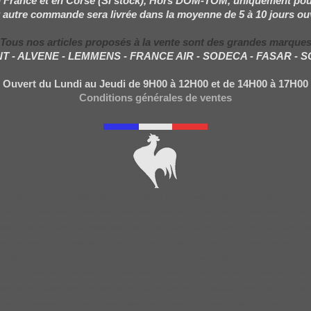
 France et en Corse (Si stock), Hors DOM-TOM, uniquement pou
 autre commande sera livrée dans la moyenne de 5 à 10 jours ou
Tous nos articles proposés à la vente sont des grandes marque
NT - ALVENE - LEMMENS - FRANCE AIR - SODECA - FASAR - 
Ouvert du Lundi au Jeudi de 9H00 à 12H00 et de 14H00 à 17H00
Conditions générales de ventes
 moteur hotte caisson, moteur hotte tourelle, moteur de hotte aspirante professionnelle, moteur de hotte re
ur de hotte professionnel, moteur hotte professionnel, moteur hotte professionnelle, moteur hotte pro, moto
ionnelle, changer moteur hotte professionnelle, remplacer moteur hotte pro, réparer moteur hotte professionne
te, ventilateur hotte professionnelle, tourelle rejet vertical, tourelle rejet horizontal, moteur hotte sur toi
e hotte restauration, moteur hotte pro, motoventilateur hotte, turbine dans caisson pour hotte pro, escargot
f400, moteur hotte, ventilateur hotte professionnelle, changer moteur caisson hotte professionnelle, rempl
ateur de hotte professionnelle, variateur de hotte pro, variateur de hotte restaurant, moteur centrifuge, vent
sse pour hotte restauration, moteur de hotte professionnel, variateur monophasé, moteur 7/7, moteur 7/9, mote