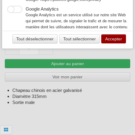
D315
Google Analytics
120,00 €
145,00 €
Google Analytics est un service utilisé sur notre site Web
qui permet de suivre, de signaler le trafic et de mesurer la
CHAP315
Expédié dans les 7 jours
manière dont les utilisateurs interagissent avec le contenu
de notre site Web afin de l’améliorer et de fournir de
Quantité
Tout déselectionner
Tout sélectionner
Accepter
meilleurs services.
−
+
Ajouter au panier
Voir mon panier
Chapeau chinois en acier galvanisé
Diamètre 315mm
Sortie male