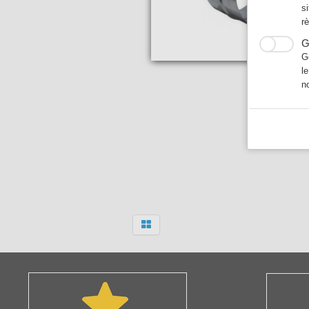
s
r
G
G
l
n