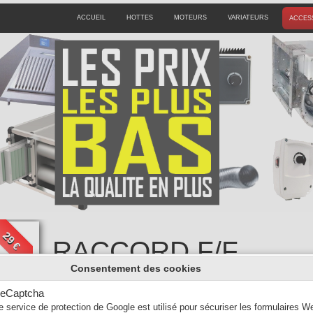
ACCUEIL
HOTTES
MOTEURS
VARIATEURS
ACCES
29 €
RACCORD F/F
Consentement des cookies
D400
eCaptcha
29,00 €
34,00 €
e service de protection de Google est utilisé pour sécuriser les formulaires W