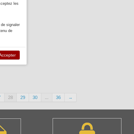
cceptez les
 de signaler
ntenu de
Accepter
7
28
29
30
...
36
→