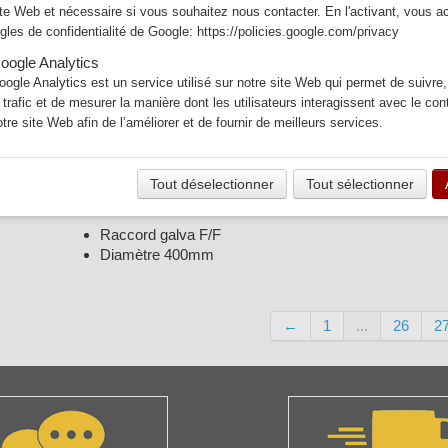
RAC-FF400
ite Web et nécessaire si vous souhaitez nous contacter. En l'activant, vous a
Expédié dans les 7 jours
ègles de confidentialité de Google:
https://policies.google.com/privacy
Quantité
oogle Analytics
oogle Analytics est un service utilisé sur notre site Web qui permet de suivre,
−
+
e trafic et de mesurer la manière dont les utilisateurs interagissent avec le co
otre site Web afin de l’améliorer et de fournir de meilleurs services.
Ajouter au panier
Tout déselectionner
Tout sélectionner
Voir mon panier
Raccord galva F/F
Diamètre 400mm
←
1
...
26
2